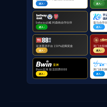
公司视
网站首页
公司视频
校园风光
校园风采