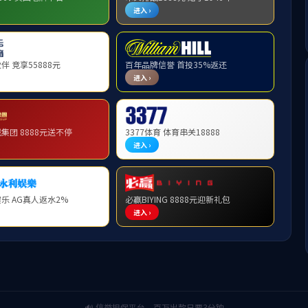
频
鹤院快闪
时间：2020-08-28 浏览次