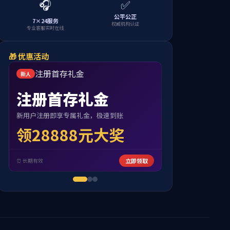
网站首页
>
党建工作
> 正文
灾害追责问责案件以案促改专题组织生活会
数：
次
议室
召开
“
7
·
20
”特大暴雨灾害以案促改专题
组织
生活
陈芳同志
主持。
公司党总支
高度重视这次
组织
生活
灾工作的重要论述和重要指示批示精神，聚焦郑
谈话，认真撰写对照检查材料，为开好
这次
专题
组
央关于防灾减灾救灾和应急处突的决策部署
及公司党
大自然灾害风险、深入贯彻落实新发展理念、整治形
建设、底线意识、进取意识
、能力作风、五查五思
等
建设、提升治理能力，改进工作作风、站稳
政治
立
。
全体
党员依次作了对照检查发言，并逐一进行相互