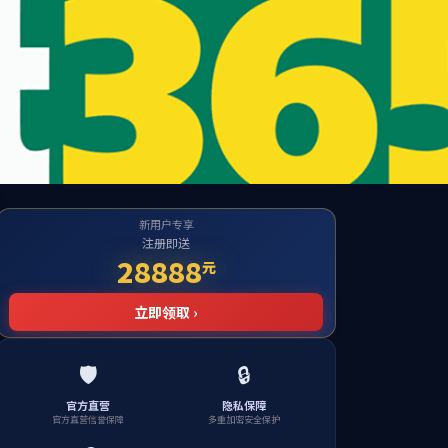
集团首页
精品课程
团队队伍