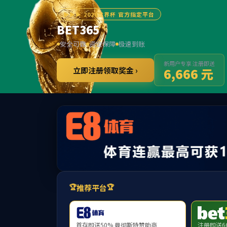
网站首页
公司概况