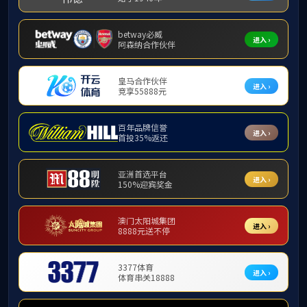
新闻动态
新闻公告
b
新闻动态
通知公告
为深入
业教育外语
年职业教
指导委员