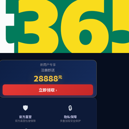
集团首页
精品课程
团队队伍