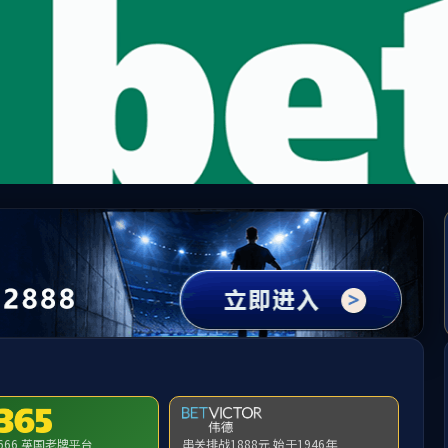
BWTWAY·必威(西汉姆联)官方网站
新闻公告
党建工作
教学科研