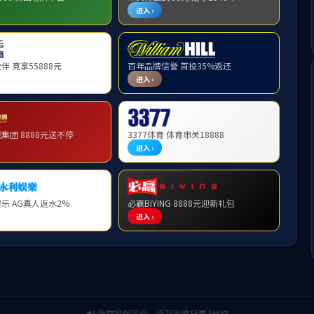
光
鹤壁市文
(
1
/27)