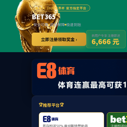
网站首页
公司概况