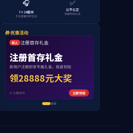
网站首页
>
校园风光
> 正文
化广场